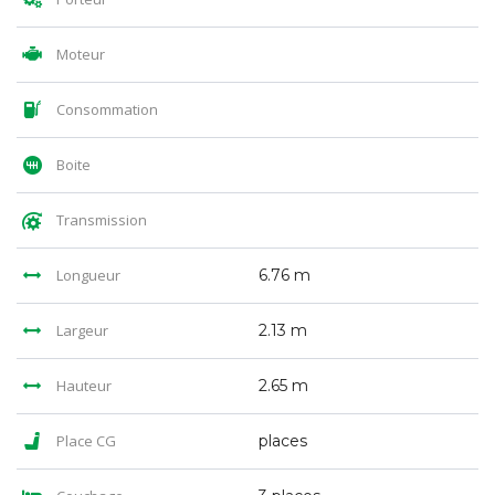
Moteur
Consommation
Boite
Transmission
Longueur
6.76 m
Largeur
2.13 m
Hauteur
2.65 m
Place CG
places