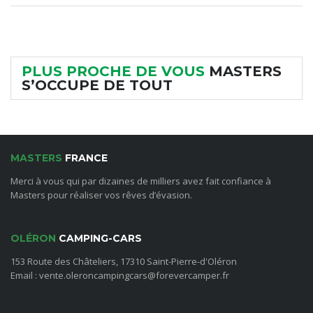
PLUS PROCHE DE VOUS
MASTERS
S’OCCUPE DE TOUT
MASTERS
FRANCE
Merci à vous qui par dizaines de milliers avez fait confiance à
Masters pour réaliser vos rêves d’évasion.
OLÉRON
CAMPING-CARS
153 Route des Châteliers, 17310 Saint-Pierre-d'Oléron
Email : vente.oleroncampingcars@forevercamper.fr