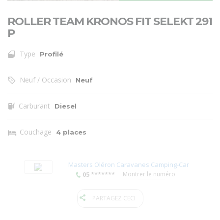
ROLLER TEAM KRONOS FIT SELEKT 291
P
Type
Profilé
Neuf / Occasion
Neuf
Carburant
Diesel
Couchage
4 places
Masters Oléron Caravanes Camping-Car
05 *******
Montrer le numéro
PARTAGEZ CECI