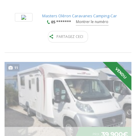
Masters Oléron Caravanes Camping-Car
05 *******
Montrer le numéro
PARTAGEZ CECI
11
VENDU
39 900€
PRIX