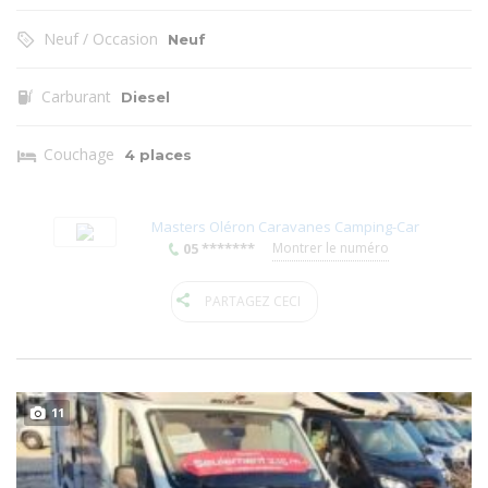
Neuf / Occasion
Neuf
Carburant
Diesel
Couchage
4 places
Masters Oléron Caravanes Camping-Car
05 *******
Montrer le numéro
PARTAGEZ CECI
11