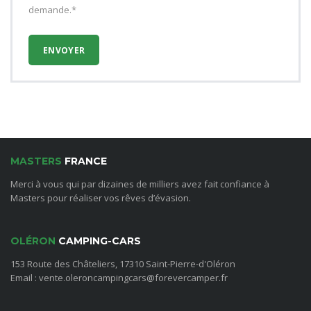
demande.*
MASTERS
FRANCE
Merci à vous qui par dizaines de milliers avez fait confiance à
Masters pour réaliser vos rêves d’évasion.
OLÉRON
CAMPING-CARS
153 Route des Châteliers, 17310 Saint-Pierre-d'Oléron
Email : vente.oleroncampingcars@forevercamper.fr