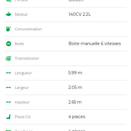
Moteur
140CV 2.2L
Consommation
Boite
Boite manuelle 6 vitesses
Transmission
Longueur
5.99 m
Largeur
2.05 m
Hauteur
2.65 m
Place CG
4 places