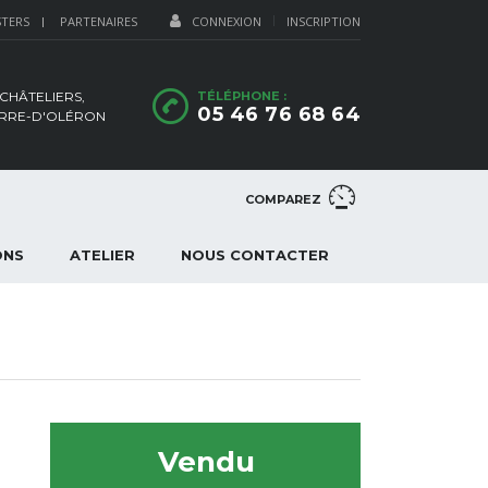
STERS
PARTENAIRES
CONNEXION
INSCRIPTION
 CHÂTELIERS,
TÉLÉPHONE :
05 46 76 68 64
IERRE-D'OLÉRON
COMPAREZ
ONS
ATELIER
NOUS CONTACTER
Vendu