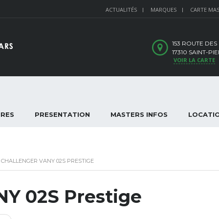
ACTUALITÉS
MARQUES
CARTE MA
153 ROUTE DES
17310 SAINT-P
VOIR LA CARTE
IRES
PRESENTATION
MASTERS INFOS
LOCATI
CHALLENGER VANY 02S PRESTIGE
Y 02S Prestige