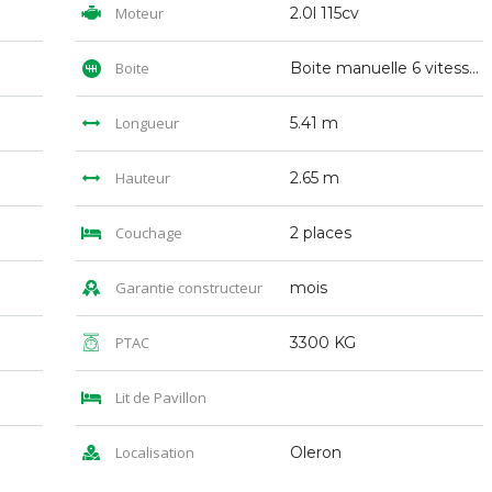
Moteur
2.0l 115cv
Boite
Boite manuelle 6 vitesses
Longueur
5.41 m
Hauteur
2.65 m
Couchage
2 places
Garantie constructeur
mois
PTAC
3300 KG
Lit de Pavillon
Localisation
Oleron