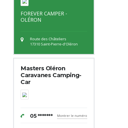
FOREVER CAMPER -
OLÉRON
Route des Châteliers
17310 Saint-Pierre-d'Oléron
Masters Oléron
Caravanes Camping-
Car
05 *******
Montrer le numéro