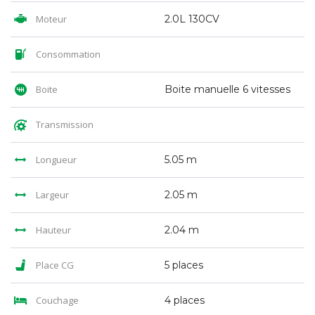
Moteur
2.0L 130CV
Consommation
Boite
Boite manuelle 6 vitesses
Transmission
Longueur
5.05 m
Largeur
2.05 m
Hauteur
2.04 m
Place CG
5 places
Couchage
4 places